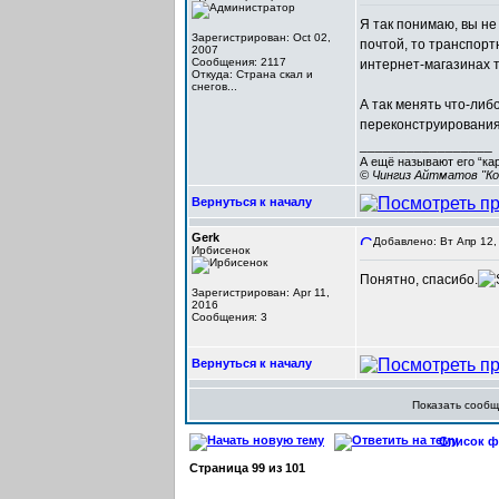
Я так понимаю, вы не
Зарегистрирован: Oct 02,
почтой, то транспорт
2007
Сообщения: 2117
интернет-магазинах ти
Откуда: Cтрана скал и
снегов...
А так менять что-либ
переконструирования
_________________
А ещё называют его “ка
© Чингиз Айтматов "Ко
Вернуться к началу
Gerk
Добавлено: Вт Апр 12,
Ирбисенок
Понятно, спасибо.
Зарегистрирован: Apr 11,
2016
Сообщения: 3
Вернуться к началу
Показать сооб
Список фо
Страница
99
из
101