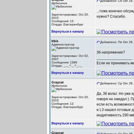
Добавлено: Сб Окт 24,
Ирбисенок
...тоже конечно обсу
Зарегистрирован: Oct 20,
нужно? Спасибо.
2015
Сообщения: 13
Откуда: Екатеринбург
Вернуться к началу
Irbis
Добавлено: Пн Окт 26,
Администратор
36 напряжение?
Зарегистрирован: Oct 02,
_________________
2007
Сообщения: 1369
Если не принимать мер
Откуда: _,,,_^._.^_,,,_
Вернуться к началу
Graycat
Добавлено: Ср Окт 28,
Ирбисенок
Да, 36 вольт. Но уже
Зарегистрирован: Oct 20,
говоря не ожидал ). 
2015
Сообщения: 13
если есть возможност
Откуда: Екатеринбург
и L3 нашел готовые 
индуктивность 290 мк
Вернуться к началу
Graycat
Добавлено: Ср Окт 28,