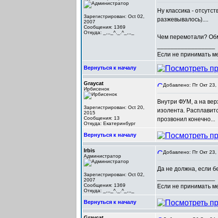
Ну классика - отсутс
Зарегистрирован: Oct 02,
разжевывалось)....
2007
Сообщения: 1369
Откуда: _,,,_^._.^_,,,_
Чем перемотали? Обмо
_________________
Если не принимать мер
Вернуться к началу
Graycat
Добавлено: Пт Окт 23,
Ирбисенок
Внутри ФУМ, а на вер
Зарегистрирован: Oct 20,
изолента. Расплавитс
2015
Сообщения: 13
прозвонил конечно...
Откуда: Екатеринбург
Вернуться к началу
Irbis
Добавлено: Пт Окт 23,
Администратор
Да не должна, если б
Зарегистрирован: Oct 02,
_________________
2007
Сообщения: 1369
Если не принимать мер
Откуда: _,,,_^._.^_,,,_
Вернуться к началу
Graycat