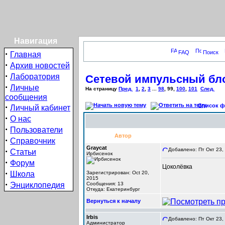
Навигация
·
FAQ
Поиск
Главная
·
Архив новостей
·
Лаборатория
Сетевой импульсный бло
·
Личные
На страницу
Пред.
1
,
2
,
3
...
98
,
99
,
100
,
101
След.
сообщения
·
Список фо
Личный кабинет
·
О нас
·
Пользователи
Автор
·
Справочник
Graycat
·
Добавлено: Пт Окт 23,
Статьи
Ирбисенок
·
Форум
Цоколёвка
·
Школа
Зарегистрирован: Oct 20,
2015
·
Энциклопедия
Сообщения: 13
Откуда: Екатеринбург
Вернуться к началу
Irbis
Добавлено: Пт Окт 23,
Администратор