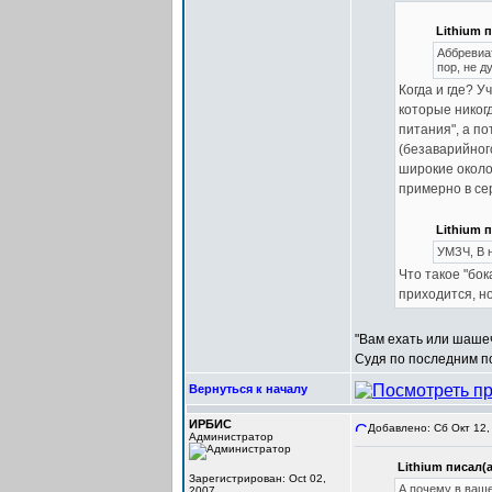
Lithium п
Аббревиа
пор, не д
Когда и где? У
которые никог
питания", а по
(безаварийног
широкие около
примерно в сер
Lithium п
УМЗЧ, В 
Что такое "бок
приходится, но
"Вам ехать или шаше
Судя по последним по
Вернуться к началу
ИРБИС
Добавлено: Сб Окт 12,
Администратор
Lithium писал(а
Зарегистрирован: Oct 02,
А почему в ваше
2007