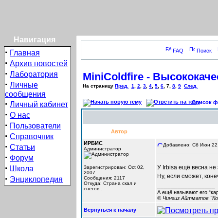
Навигация
·
FAQ
Поиск
Главная
·
Архив новостей
·
Лаборатория
MiniColdfire - Высокока
·
Личные
На страницу
Пред.
1
,
2
,
3
,
4
,
5
,
6
,
7
,
8
,
9
След.
сообщения
·
Список фо
Личный кабинет
·
О нас
·
Пользователи
Автор
·
Справочник
ИРБИС
·
Добавлено: Сб Июн 22,
Статьи
Администратор
·
Форум
·
У Irbisa ещё весна не
Школа
Зарегистрирован: Oct 02,
2007
Ну, если сможет, кон
·
Энциклопедия
Сообщения: 2117
Откуда: Cтрана скал и
_________________
снегов...
А ещё называют его “ка
© Чингиз Айтматов "Ко
Вернуться к началу