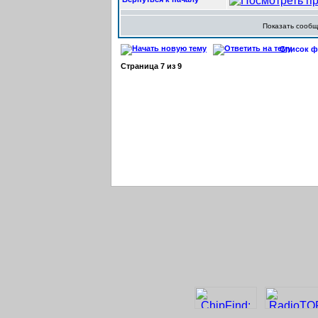
Показать сооб
Список фо
Страница
7
из
9