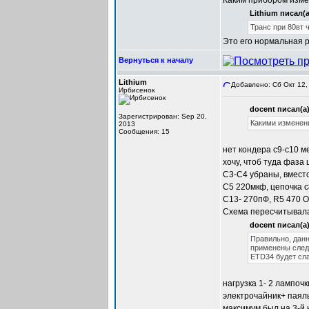
Каким прибором изме
Lithium писал(а
Транс при 80вт ч
Это его нормальная р
Вернуться к началу
Lithium
Добавлено: Сб Окт 12,
Ирбисенок
docent писал(а)
Зарегистрирован: Sep 20,
Какими изменени
2013
Сообщения: 15
нет кондера с9-с10 м
хочу, чтоб туда фаза
С3-С4 убраны, вместо
C5 220мкф, цепочка с8
С13- 270пФ, R5 470 О
Схема пересчитывалас
docent писал(а)
Правильно, дан
применены след
ETD34 будет сла
нагрузка 1- 2 лампочк
электрочайник+ паяль
максимум был на 3-й