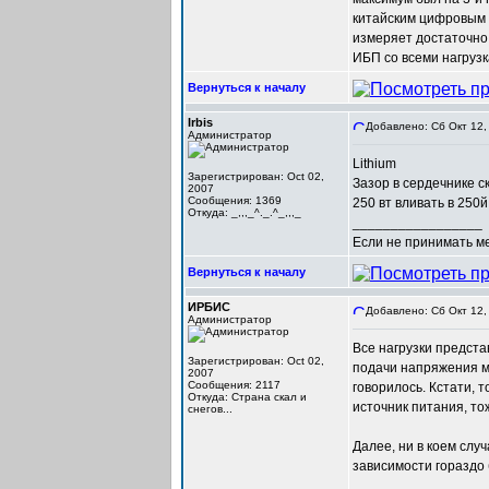
китайским цифровым 
измеряет достаточно
ИБП со всеми нагрузка
Вернуться к началу
Irbis
Добавлено: Сб Окт 12,
Администратор
Lithium
Зарегистрирован: Oct 02,
Зазор в сердечнике с
2007
Сообщения: 1369
250 вт вливать в 250
Откуда: _,,,_^._.^_,,,_
_________________
Если не принимать мер
Вернуться к началу
ИРБИС
Добавлено: Сб Окт 12,
Администратор
Все нагрузки предст
Зарегистрирован: Oct 02,
подачи напряжения ми
2007
Сообщения: 2117
говорилось. Кстати, 
Откуда: Cтрана скал и
источник питания, то
снегов...
Далее, ни в коем сл
зависимости гораздо