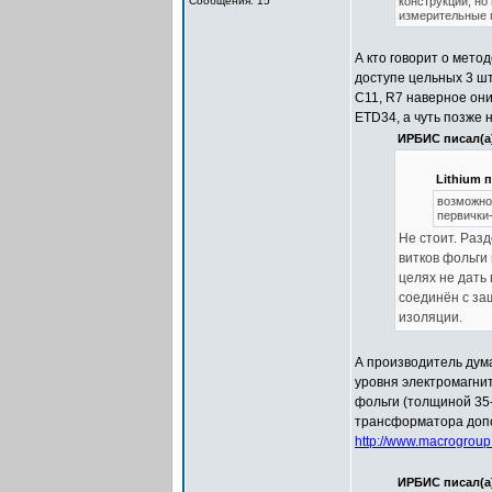
Сообщения: 15
конструкции, но
измерительные 
А кто говорит о метод
доступе цельных 3 шт
С11, R7 наверное они
ETD34, а чуть позже
ИРБИС писал(а
Lithium п
возможно
первички-
Не стоит. Раз
витков фольги
целях не дать
соединён с за
изоляции.
А производитель дума
уровня электромагни
фольги (толщиной 35
трансформатора допо
http://www.macrogrou
ИРБИС писал(а