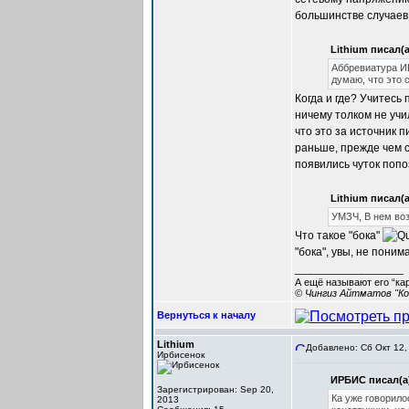
большинстве случаев
Lithium писал(а
Аббревиатура ИБ
думаю, что это 
Когда и где? Учитесь
ничему толком не учи
что это за источник 
раньше, прежде чем 
появились чуток попо
Lithium писал(а
УМЗЧ, В нем воз
Что такое "бока"
"бока", увы, не понима
_________________
А ещё называют его “ка
© Чингиз Айтматов "Ко
Вернуться к началу
Lithium
Добавлено: Сб Окт 12,
Ирбисенок
ИРБИС писал(а
Зарегистрирован: Sep 20,
Ка уже говорило
2013