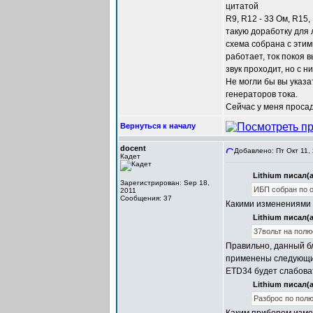
цитатой
R9, R12 - 33 Ом, R15,
такую доработку для
схема собрана с эти
работает, ток покоя 
звук проходит, но с 
Не могли бы вы указа
генераторов тока.
Сейчас у меня просад
Вернуться к началу
docent
Добавлено: Пт Окт 11,
Кадет
Lithium писал(а
Зарегистрирован: Sep 18,
ИБП собран по 
2011
Сообщения: 37
Какими изменениями 
Lithium писал(а
37вольт на полю
Правильно, данный б
применены следующие
ETD34 будет слабоват
Lithium писал(а
Разброс по полю