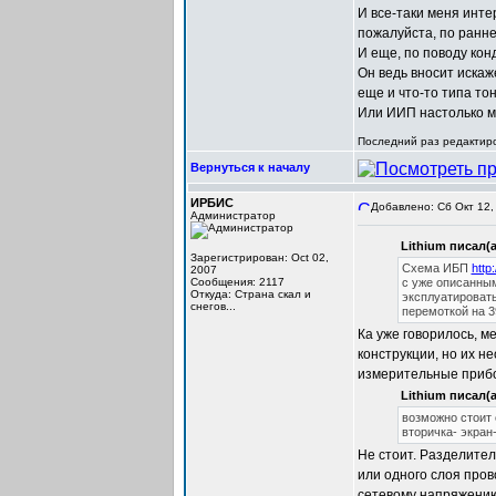
И все-таки меня инте
пожалуйста, по ранн
И еще, по поводу кон
Он ведь вносит искаж
еще и что-то типа то
Или ИИП настолько м
Последний раз редактиров
Вернуться к началу
ИРБИС
Добавлено: Сб Окт 12,
Администратор
Lithium писал(а
Зарегистрирован: Oct 02,
Схема ИБП
http
2007
Сообщения: 2117
с уже описанным
Откуда: Cтрана скал и
эксплуатировать
снегов...
перемоткой на 3
Ка уже говорилось, м
конструкции, но их н
измерительные прибо
Lithium писал(а
возможно стоит 
вторичка- экран
Не стоит. Разделител
или одного слоя пров
сетевому напряжению