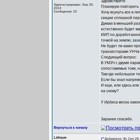
Здравствуйте.
Зарегистрирован: Sep 20,
Планирую повторить M
2013
Сообщения: 15
Хочу всунуть все в л
секции сплошной пере
Думаю в меньшей раз
естественно будет ма
ИИП по доработанной
точкой на землю, заз
Не будет ли каких пр
транзисторами УНЧа+
Следующий вопрос:
В УМЗЧ с двумя парам
сопоставимые токи, н
Там где небольшое т
Если бы знал напряж
И еще, или здесь или
на схему?
У Ирбиса весна зако
Заранее спасибо.
Вернуться к началу
Lithium
Добавлено: Вс Сен 29,