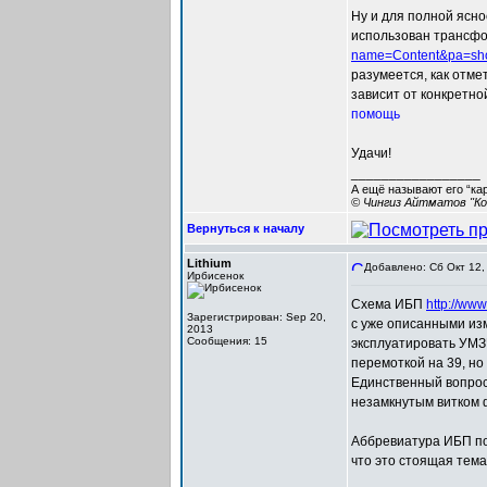
Ну и для полной ясно
использован трансфо
name=Content&pa=sh
разумеется, как отме
зависит от конкретно
помощь
Удачи!
_________________
А ещё называют его “ка
© Чингиз Айтматов "Ко
Вернуться к началу
Lithium
Добавлено: Сб Окт 12,
Ирбисенок
Схема ИБП
http://ww
Зарегистрирован: Sep 20,
с уже описанными из
2013
Сообщения: 15
эксплуатировать УМЗЧ
перемоткой на 39, но
Единственный вопрос,
незамкнутым витком ф
Аббревиатура ИБП поя
что это стоящая тем