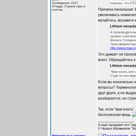
Сообщения: 2117
показал, что ET
Откуда: Cтрана скал и
Причина банальная: E
снегов...
увеличивать немагнит
мучайтесь, возьмите 
Lithium писал(а
А производитель
уровня электро
фольги (толщин
трансформатора 
http://www.macr
Это думает не произв
всего. Обращайтесь к
Lithium писал(а
"Вам ехать или 
Судя по последн
Если вы изначально н
вопросы? Терминолог
друг друга, а не выд
разбирается, но стре
Так, если "вам ехать"
бесполезная вещь.
_________________
А ещё называют его “ка
© Чингиз Айтматов "Ко
Вернуться к началу