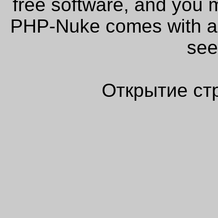
free software, and you m
PHP-Nuke comes with abs
see
Открытие ст