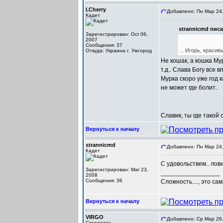
I.Cherry
Добавлено: Пн Мар 24,
Кадет
strannicmd писа
Зарегистрирован: Oct 06,
2007
Сообщения: 37
... Игорь, красив
Откуда: Украина г. Ужгород
Не кошак, а кошка Му
т.д.. Слава Богу все в
Мурка скоро уже год к
не может где болит..
Славик, ты где такой
Вернуться к началу
strannicmd
Добавлено: Пн Мар 24,
Кадет
С удовольствем.. лов
Зарегистрирован: Mar 23,
_________________
2008
Сообщения: 36
Сложность...., это са
Вернуться к началу
VIRGO
Добавлено: Ср Мар 26,
Сеголеток