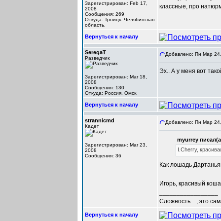
Зарегистрирован: Feb 17,
классные, про натюрм
2008
Сообщения: 269
Откуда: Троицк. Челябинская
область.
Вернуться к началу
SeregaT
Добавлено: Пн Мар 24,
Разведчик
Эх.. А у меня вот так
Зарегистрирован: Mar 18,
2008
Сообщения: 130
Откуда: Россия. Омск.
Вернуться к началу
strannicmd
Добавлено: Пн Мар 24,
Кадет
myurrey писал(а
Зарегистрирован: Mar 23,
I.Cherry, красив
2008
Сообщения: 36
Как лошадь Дартаньян
Игорь, красивый кошак
_________________
Сложность...., это са
Вернуться к началу