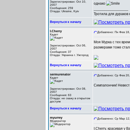
Зарегистрирован: Oct 10,
однако
2007
Сообщения: 259
_________________
Откуда: Ukraine, Kyiv
Тротила для дураков
Вернуться к началу
I.Cherry
Добавлено: Пн Фев 18,
Кадет
Моя Мурка с тех врем
Зарегистрирован: Oct 06,
размерами тоже стала
2007
Сообщения: 37
Откуда: Украина г. Ужгород
Вернуться к началу
sermurenator
Добавлено: Ср Фев 20,
Кадет
Симпапончик! Невеста
Зарегистрирован: Oct 08,
2007
Сообщения: 63
Откуда: не скажу в открытом
доступе
Вернуться к началу
myurrey
Добавлено: Ср Мар 12,
Модератор
I.Cherry, красивая у 