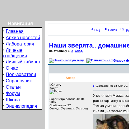
Навигация
·
FAQ
Поиск
Гр
Главная
·
Архив новостей
·
Лаборатория
Наши зверята.. домашни
·
Личные
На страницу
1
,
2
След.
сообщения
·
Список фо
Личный кабинет
·
О нас
·
Пользователи
Автор
·
Справочник
I.Cherry
·
Добавлено: Вт Окт 09,
Статьи
Кадет
·
Форум
У меня моя Мурка. ..с
·
Школа
Зарегистрирован: Oct 06,
равно картинку вылож
2007
·
Энциклопедия
Сообщения: 37
Только у меня просьба
Откуда: Украина г. Ужгород
с нами , не только ко