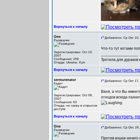
Вернуться к началу
One
Добавлено: Ср Окт 10,
Разведчик
Что-то тут котами по
Зарегистрирован: Oct 10,
_________________
2007
Сообщения: 259
Тротила для дураков
Откуда: Ukraine, Kyiv
Вернуться к началу
sermurenator
Добавлено: Ср Окт 17,
Кадет
Ваня, а что Вы имеет
Зарегистрирован: Oct 08,
отходов всегда пахнет
2007
Сообщения: 63
Откуда: не скажу в открытом
доступе
Вернуться к началу
One
Добавлено: Ср Dec 26,
Разведчик
Против кошек ничего 