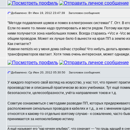
Добавлено: Вт Июн 19, 2012 23:47:39
Заголовок сообщения:
"Методи подавления шумов и помех в електронних системах" Г. Отт. В ет
Если по книге то линии надо группировать и вести рядом. Потому как п
ними получается зона наибольших помех. Всегда стараюсь +Vcc и -Vcc в
общим проводом. Может их лучше било б вынести на края ПП а землю из
Как считаете?
Извени nemizis но у меня дома сейчас стройка! Что нибуть делать времен
трансформаторов хватает. Хотя тема очень интересная, может однажди..
Добавлено: Ср Июн 20, 2012 05:30:50
Заголовок сообщения:
У каждого портного свой взгляд на искусство, у нас тот, что принят пр
производстве и описанный практически во всех учебниках. Тут ещё пом
безопасности, целесообразности, учёта направления токов и т.д.
Советую ознакомиться с методами разводки ПП, которых придерживаются
расположения сигнальных проводов в кабелях и т.д., а не с мнением одн
относятся к какому-то отдельно взятому случаю - к сожалению, часто быв
принимается за непоколебимую истину.
_________________
А ещё называют его “кар кечкен ильбирс”, что означает — “по грудь идущий в сн