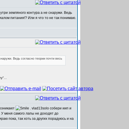
утри земляного контура а не снаружи. Ведь
алом питания!? Или я что то не так понимаю.
снаружи. Ведь согласно теории почти весь
егу”…
возникают
. vlad13solo собери иип и
. У меня самого лапы не доходят до
раю пока, так хоть за других порадуюсь и на