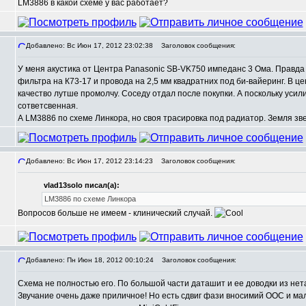
LM3886 в какой схеме у вас работает?
Добавлено: Вс Июн 17, 2012 23:02:38
Заголовок сообщения:
У меня акустика от Центра Panasonic SB-VK750 импеданс 3 Ома. Правда
фильтра на К73-17 и провода на 2,5 мм квадратних под би-вайеринг. В це
качество лутше промолчу. Соседу отдал после покупки. А поскольку усил
сответсвенная.
А LM3886 по схеме Линкора, но своя трасировка под радиатор. Земля зве
Добавлено: Вс Июн 17, 2012 23:14:23
Заголовок сообщения:
vlad13solo писал(а):
LM3886 по схеме Линкора
Вопросов больше не имеем - клинический случай.
Добавлено: Пн Июн 18, 2012 00:10:24
Заголовок сообщения:
Схема не полностью его. По большой части даташит и ее доводки из нет
Звучание очень даже приличное! Но есть сдвиг фази вносимий ООС и мал