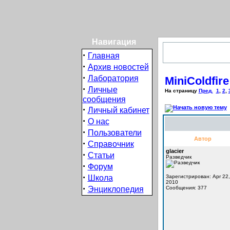
Навигация
·
Главная
·
Архив новостей
·
Лаборатория
MiniColdfi
·
Личные
На страницу
Пред.
1
,
2
,
сообщения
·
Личный кабинет
·
О нас
·
Пользователи
Автор
·
Справочник
glacier
·
Статьи
Разведчик
·
Форум
·
Школа
Зарегистрирован: Apr 22,
2010
·
Энциклопедия
Сообщения: 377