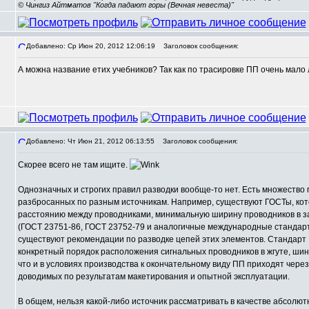
© Чингиз Айтматов "Когда падают горы (Вечная невеста)"
Добавлено: Ср Июн 20, 2012 12:06:19
Заголовок сообщения:
А можна название етих учебников? Так как по трасировке ПП очень мало
Добавлено: Чт Июн 21, 2012 06:13:55
Заголовок сообщения:
Скорее всего не там ищите.
Однозначных и строгих правил разводки вообще-то нет. Есть множество
разбросанных по разным источникам. Например, существуют ГОСТы, кот
расстоянию между проводниками, минимальную ширину проводников в зави
(ГОСТ 23751-86, ГОСТ 23752-79 и аналогичные международные стандар
существуют рекомендации по разводке цепей этих элементов. Стандарт I
конкретный порядок расположения сигнальных проводников в жгуте, шине
что и в условиях производства к окончательному виду ПП приходят чере
доводимых по результатам макетирования и опытной эксплуатации.
В общем, нельзя какой-либо источник рассматривать в качестве абсолютн