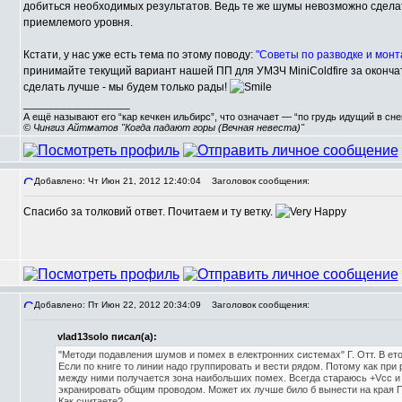
добиться необходимых результатов. Ведь те же шумы невозможно сделат
приемлемого уровня.
Кстати, у нас уже есть тема по этому поводу:
"Советы по разводке и монт
принимайте текущий вариант нашей ПП для УМЗЧ MiniColdfire за оконч
сделать лучше - мы будем только рады!
_________________
А ещё называют его “кар кечкен ильбирс”, что означает — “по грудь идущий в сн
© Чингиз Айтматов "Когда падают горы (Вечная невеста)"
Добавлено: Чт Июн 21, 2012 12:40:04
Заголовок сообщения:
Спасибо за толковий ответ. Почитаем и ту ветку.
Добавлено: Пт Июн 22, 2012 20:34:09
Заголовок сообщения:
vlad13solo писал(а):
"Методи подавления шумов и помех в електронних системах" Г. Отт. В ето
Если по книге то линии надо группировать и вести рядом. Потому как при
между ними получается зона наибольших помех. Всегда стараюсь +Vcc и 
экранировать общим проводом. Может их лучше било б вынести на края П
Как считаете?