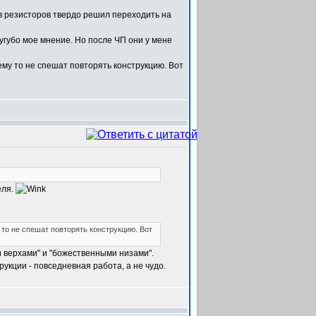
в резисторов твердо решил переходить на
угубо мое мнение. Но после ЧП они у мене
ему то не спешат повторять конструкцию. Вот
еля.
 то не спешат повторять конструкцию. Вот
и верхами" и "божественными низами".
укции - повседневная работа, а не чудо.