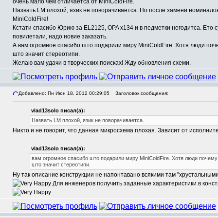
очень мало чем отличаетса от MiniColdFire.
Назвать LM плохой, язик не поворачиваетса. Но после замени номинало
MiniColdFire!
Кстати спасибо Юрию за EL2125, OPA x134 и в педметки негодитса. Ето с
повилетали, надо новие заказать.
А вам огромное спасибо што подарили миру MiniColdFire. Хотя люди поч
што значит стереотипи.
Желаю вам удачи в творческих поисках! Жду обновления схеми.
Добавлено: Пн Июн 18, 2012 00:29:05
Заголовок сообщения:
vlad13solo писал(а):
Назвать LM плохой, язик не поворачиваетса.
Никто и не говорит, что данная микросхема плохая. Зависит от исполнит
vlad13solo писал(а):
вам огромное спасибо што подарили миру MiniColdFire. Хотя люди почему
што значит стереотипи.
Ну так описание конструкции не напонтавано всякими там "хрустальным
Для инженеров получить заданные характеристики в констр