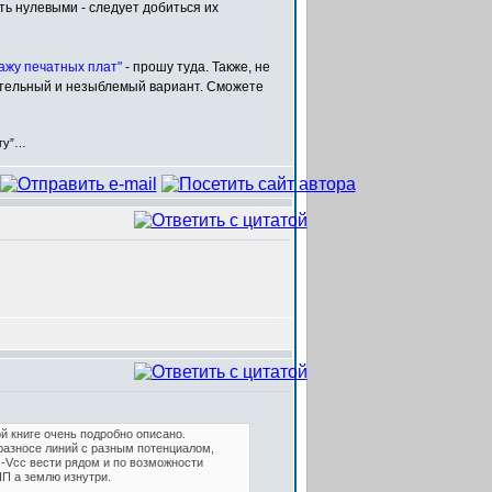
ь нулевыми - следует добиться их
ажу печатных плат"
- прошу туда. Также, не
ательный и незыблемый вариант. Сможете
егу”…
й книге очень подробно описано.
 разносе линий с разным потенциалом,
-Vcc вести рядом и по возможности
П а землю изнутри.