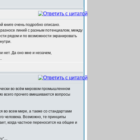
ой книге очень подробно описано.
ри разносе линий с разным потенциалом, между
ести рядом и по возможности экранировать
нутри.
и нет. Да оно мне и незачем,
.
актически во всём мировом промышленном
имо всего прочего вмешиваются вопросы
 во всем мире, а также со стандартами
ого человека. Возможно, те принципы
ает, когда частное переносится на общее и
егу”…