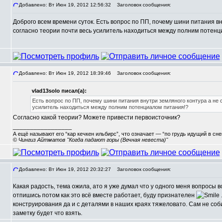
Добавлено: Вт Июн 19, 2012 12:56:32
Заголовок сообщения:
Доброго всем времени суток. Есть вопрос по ПП, почему шини питания вн
согласно теории почти весь усилитель находиться между полним потенци
Добавлено: Вт Июн 19, 2012 18:39:46
Заголовок сообщения:
vlad13solo писал(а):
Есть вопрос по ПП, почему шини питания внутри земляного контура а не 
усилитель находиться между полним потенциалом питания!?
Согласно какой теории? Можете привести первоисточник?
_________________
А ещё называют его “кар кечкен ильбирс”, что означает — “по грудь идущий в сн
© Чингиз Айтматов "Когда падают горы (Вечная невеста)"
Добавлено: Вт Июн 19, 2012 20:32:27
Заголовок сообщения:
Какая радость, тема ожила, ато я уже думал что у одного меня вопросы 
,
отпишись потом как это всё вместе работает, буду признателен
конструирования да и с деталями в наших краях тяжеловато. Сам не соби
заметку будет что взять.