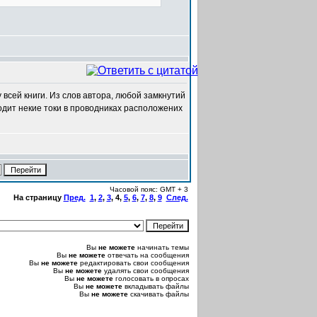
 всей книги. Из слов автора, любой замкнутий
одит некие токи в проводниках расположених
Часовой пояс: GMT + 3
На страницу
Пред.
1
,
2
,
3
,
4
,
5
,
6
,
7
,
8
,
9
След.
Вы
не можете
начинать темы
Вы
не можете
отвечать на сообщения
Вы
не можете
редактировать свои сообщения
Вы
не можете
удалять свои сообщения
Вы
не можете
голосовать в опросах
Вы
не можете
вкладывать файлы
Вы
не можете
скачивать файлы