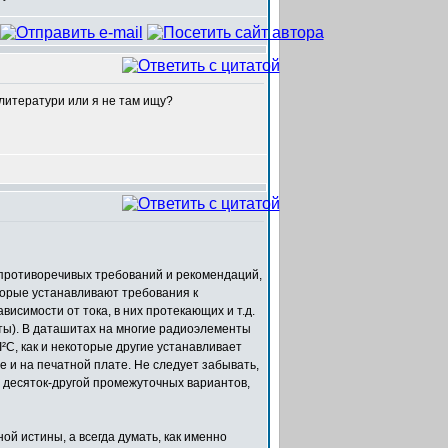
 литератури или я не там ищу?
 противоречивых требований и рекомендаций,
орые устанавливают требования к
симости от тока, в них протекающих и т.д.
ты). В даташитах на многие радиоэлементы
²C, как и некоторые другие устанавливает
 и на печатной плате. Не следует забывать,
з десяток-другой промежуточных вариантов,
ой истины, а всегда думать, как именно