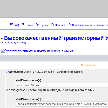
FAQ
Поиск
Группы
Профиль
Войти и проверить личные 
re - Высококачественный транзисторный 
3
,
4
,
5
,
6
,
7
,
8
,
9
След.
Список форумов Irbislab.ru
->
Статьи
Сообщение
Добавлено: Вс Июн 17, 2012 18:39:59
Заголовок сообщения:
vlad13solo писал(а):
работать на 3 Ома
А почему такой нестандартный импеданс, откуда вы его взяли?
vlad13solo писал(а):
При закороченом входе собственний шум ниже чем в LM3886 в два раза.