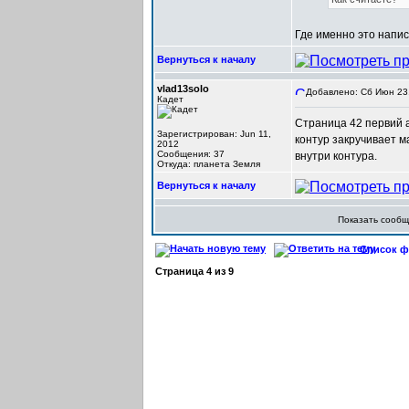
Где именно это напис
Вернуться к началу
vlad13solo
Добавлено: Сб Июн 23,
Кадет
Страница 42 первий а
Зарегистрирован: Jun 11,
контур закручивает м
2012
Сообщения: 37
внутри контура.
Откуда: планета Земля
Вернуться к началу
Показать сооб
Список фо
Страница
4
из
9