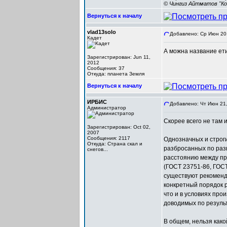
© Чингиз Айтматов "Ко
Вернуться к началу
vlad13solo
Добавлено: Ср Июн 20,
Кадет
А можна название ети
Зарегистрирован: Jun 11,
2012
Сообщения: 37
Откуда: планета Земля
Вернуться к началу
ИРБИС
Добавлено: Чт Июн 21,
Администратор
Скорее всего не там 
Зарегистрирован: Oct 02,
2007
Сообщения: 2117
Однозначных и строг
Откуда: Cтрана скал и
разбросанных по раз
снегов...
расстоянию между про
(ГОСТ 23751-86, ГОС
существуют рекоменда
конкретный порядок р
что и в условиях про
доводимых по резуль
В общем, нельзя како