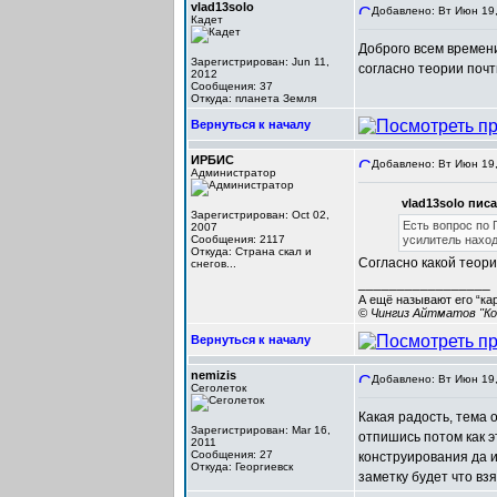
vlad13solo
Добавлено: Вт Июн 19,
Кадет
Доброго всем времени
Зарегистрирован: Jun 11,
согласно теории почт
2012
Сообщения: 37
Откуда: планета Земля
Вернуться к началу
ИРБИС
Добавлено: Вт Июн 19,
Администратор
vlad13solo писа
Зарегистрирован: Oct 02,
Есть вопрос по 
2007
Сообщения: 2117
усилитель нахо
Откуда: Cтрана скал и
Согласно какой теор
снегов...
_________________
А ещё называют его “ка
© Чингиз Айтматов "Ко
Вернуться к началу
nemizis
Добавлено: Вт Июн 19,
Сеголеток
Какая радость, тема 
Зарегистрирован: Mar 16,
отпишись потом как э
2011
Сообщения: 27
конструирования да и
Откуда: Георгиевск
заметку будет что взя