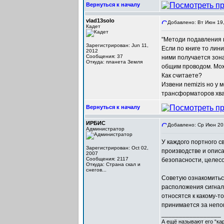
Вернуться к началу
vlad13solo
Добавлено: Вт Июн 19,
Кадет
"Методи подавления ш
Зарегистрирован: Jun 11,
Если по книге то лин
2012
Сообщения: 37
ними получается зона
Откуда: планета Земля
общим проводом. Мож
Как считаете?
Извени nemizis но у 
трансформаторов хват
Вернуться к началу
ИРБИС
Добавлено: Ср Июн 20,
Администратор
У каждого портного с
Зарегистрирован: Oct 02,
производстве и описа
2007
Сообщения: 2117
безопасности, целесо
Откуда: Cтрана скал и
снегов...
Советую ознакомитьс
расположения сигналь
относятся к какому-т
принимается за непо
_________________
А ещё называют его “ка