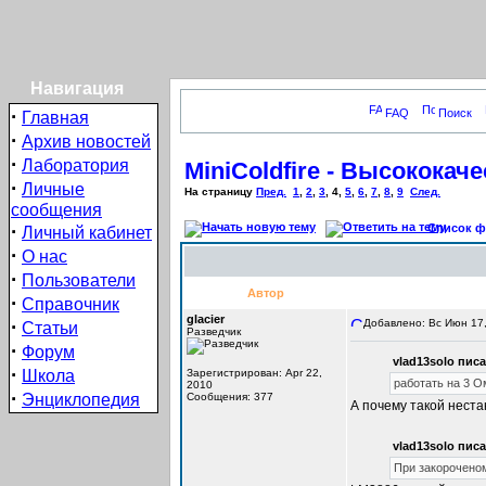
Навигация
·
FAQ
Поиск
Главная
·
Архив новостей
·
Лаборатория
MiniColdfire - Высокока
·
Личные
На страницу
Пред.
1
,
2
,
3
,
4
,
5
,
6
,
7
,
8
,
9
След.
сообщения
·
Список фо
Личный кабинет
·
О нас
·
Пользователи
Автор
·
Справочник
glacier
·
Добавлено: Вс Июн 17,
Статьи
Разведчик
·
Форум
vlad13solo писа
·
Школа
Зарегистрирован: Apr 22,
работать на 3 О
2010
·
Энциклопедия
Сообщения: 377
А почему такой неста
vlad13solo писа
При закороченом