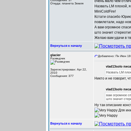
Сообщения: 37
очень мало чем отлича
Откуда: планета Земля
Назвать LM плохой, 
MiniColdFire!
Кстати спасибо Юрию 
повилетали, надо нов
А вам огромное спаси
што значит стереоти
Желаю вам удачи в тв
Вернуться к началу
glacier
Добавлено: Пн Июн 18,
Разведчик
vlad13solo писа
Зарегистрирован: Apr 22,
Назвать LM плох
2010
Сообщения: 377
Никто и не говорит, 
vlad13solo писа
вам огромное сп
што значит стер
Ну так описание конс
Для инж
Вернуться к началу