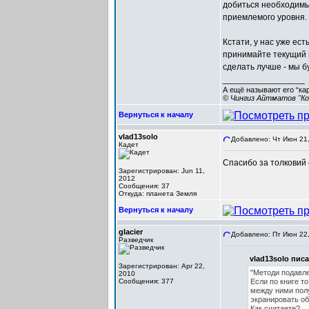
добиться необходимы
приемлемого уровня.
Кстати, у нас уже ест
принимайте текущий 
сделать лучше - мы б
_________________
А ещё называют его “ка
© Чингиз Айтматов "Ко
Вернуться к началу
vlad13solo
Добавлено: Чт Июн 21,
Кадет
Спасибо за толковий 
Зарегистрирован: Jun 11,
2012
Сообщения: 37
Откуда: планета Земля
Вернуться к началу
glacier
Добавлено: Пт Июн 22,
Разведчик
vlad13solo писа
Зарегистрирован: Apr 22,
"Методи подавле
2010
Сообщения: 377
Если по книге т
между ними полу
экранировать об
Как считаете?