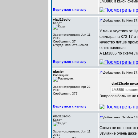
LM3886 в какой схеме
Вернуться к началу
vlad13solo
Добавлено: Вс Июн 17,
Кадет
У меня акустика от 
Зарегистрирован: Jun 11,
фильтра на К73-17 и 
2012
Сообщения: 37
качество лутше промо
Откуда: планета Земля
сответсвенная.
А LM3886 по схеме Ли
Вернуться к началу
glacier
Добавлено: Вс Июн 17,
Разведчик
vlad13solo писа
Зарегистрирован: Apr 22,
LM3886 по схем
2010
Сообщения: 377
Вопросов больше не 
Вернуться к началу
vlad13solo
Добавлено: Пн Июн 18,
Кадет
Схема не полностью е
Зарегистрирован: Jun 11,
Звучание очень даже 
2012