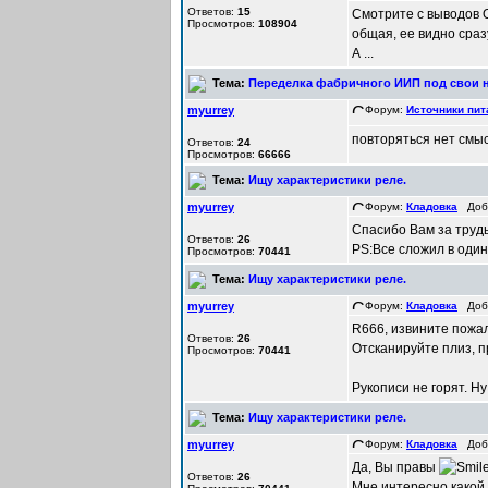
Ответов:
15
Смотрите с выводов О
Просмотров:
108904
общая, ее видно сраз
А ...
Тема:
Переделка фабричного ИИП под свои 
myurrey
Форум:
Источники пит
повторяться нет смыс
Ответов:
24
Просмотров:
66666
Тема:
Ищу характеристики реле.
myurrey
Форум:
Кладовка
Доба
Спасибо Вам за труды
Ответов:
26
PS:Все сложил в оди
Просмотров:
70441
Тема:
Ищу характеристики реле.
myurrey
Форум:
Кладовка
Доба
R666, извините пожа
Ответов:
26
Отсканируйте плиз, п
Просмотров:
70441
Рукописи не горят. Ну
Тема:
Ищу характеристики реле.
myurrey
Форум:
Кладовка
Доба
Да, Вы правы
Ответов:
26
Мне интересно какой 