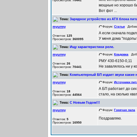
Просмотров:
70441
мощные но хорошо бы
Вот фот ...
Тема:
Зарядное устройство из ATX блока пит
myurrey
Форум:
Статьи
Добавле
А если сначала подк
Ответов:
125
У меня дома "подопыт
Просмотров:
360095
Тема:
Ищу характеристики реле.
myurrey
Форум:
Кладовка
Доба
РМУ 430-6150-0,11
Ответов:
26
Не завалялось ни у к
Просмотров:
70441
Тема:
Компьютерный БП издает звуки какие 
myurrey
Форум:
Источники пит
А БП работает до сих
Ответов:
18
стало, на сколько хва
Просмотров:
44564
Тема:
С Новым Годом!!!
myurrey
Форум:
Горячая лапа
Д
Поздравляю.
Ответов:
5
Просмотров:
16950