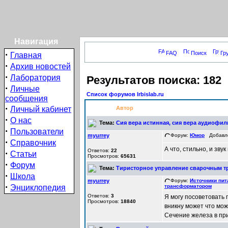
Навигация
·
FAQ
Поиск
Гр
Главная
·
Архив новостей
·
Лаборатория
Результатов поиска: 182
·
Личные
Список форумов Irbislab.ru
сообщения
·
Личный кабинет
Автор
·
О нас
Тема:
Сия вера истинная, сия вера аудиофиль
·
Пользователи
myurrey
Форум:
Юмор
Добавлен
·
Справочник
А что, стильно, и зву
Ответов:
22
·
Статьи
Просмотров:
65631
·
Форум
Тема:
Тиристорное управление сварочным 
·
Школа
myurrey
Форум:
Источники пит
·
Энциклопедия
трансформатором
Ответов:
3
Я могу посоветовать 
Просмотров:
18840
вникну может что мо
Сечение железа в при