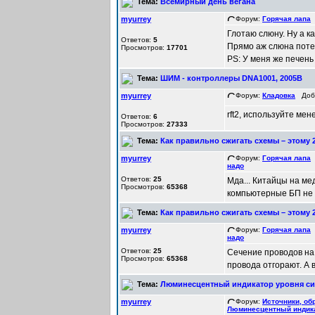
Тема:
Всемирный день вегана
myurrey
Форум:
Горячая лапа
Д
Глотаю слюну. Ну а ка
Ответов:
5
Прямо аж слюна поте
Просмотров:
17701
PS: У меня же печень 
Тема:
ШИМ - контроллеры DNA1001, 2005B
myurrey
Форум:
Кладовка
Доба
rft2, используйте мен
Ответов:
6
Просмотров:
27333
Тема:
Как правильно сжигать схемы – этому 2
myurrey
Форум:
Горячая лапа
Д
надо
Ответов:
25
Мда... Китайцы на м
Просмотров:
65368
компьютерные БП не с
Тема:
Как правильно сжигать схемы – этому 2
myurrey
Форум:
Горячая лапа
Д
надо
Ответов:
25
Сечение проводов на 
Просмотров:
65368
провода отгорают. А
Тема:
Люминесцентный индикатор уровня си
myurrey
Форум:
Источники, об
Люминесцентный индика