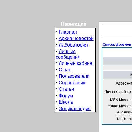
Навигация
·
Главная
·
Архив новостей
·
Лаборатория
Список форумов I
·
Личные
сообщения
·
Личный кабинет
·
О нас
·
Пользователи
·
Справочник
Адрес e-m
·
Статьи
Личное сообще
·
Форум
MSN Messeng
·
Школа
Yahoo Messen
·
Энциклопедия
AIM Addr
ICQ Num