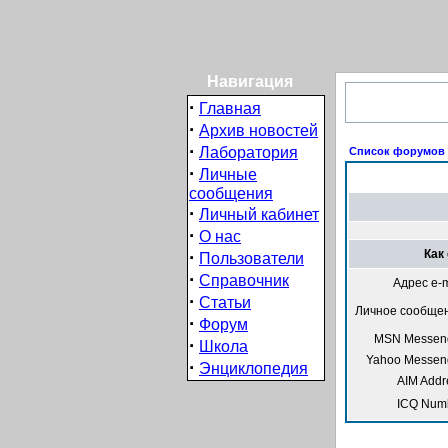
Навигация
·
Главная
·
Архив новостей
·
Лаборатория
Список форумов I
·
Личные
сообщения
·
Личный кабинет
·
О нас
·
Как 
Пользователи
·
Справочник
Адрес e-m
·
Статьи
Личное сообще
·
Форум
MSN Messeng
·
Школа
Yahoo Messen
·
Энциклопедия
AIM Addr
ICQ Num