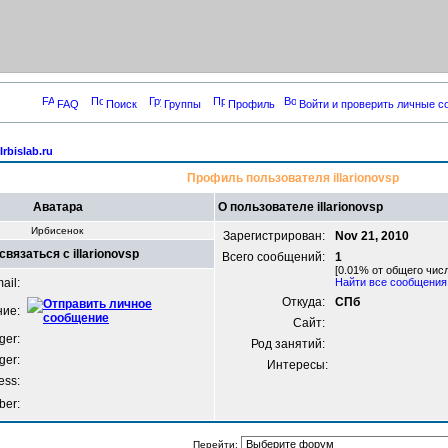
FAQ
Поиск
Группы
Профиль
Войти и проверить личные 
rbislab.ru
Профиль пользователя illarionovsp
Аватара
О пользователе illarionovsp
Ирбисенок
Зарегистрирован:
Nov 21, 2010
связаться с illarionovsp
Всего сообщений:
1
[0.01% от общего числ
ail:
Найти все сообщения п
Откуда:
СПб
ние:
Сайт:
er:
Род занятий:
ger:
Интересы:
ess:
ber:
Перейти: