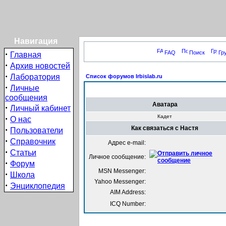
Навигация
·
FAQ
Поиск
Гр
Главная
·
Архив новостей
·
Лаборатория
Список форумов Irbislab.ru
·
Личные
сообщения
Аватара
·
Личный кабинет
·
Кадет
О нас
·
Как связаться с Настя
Пользователи
·
Справочник
Адрес e-mail:
·
Статьи
Личное сообщение:
·
Форум
MSN Messenger:
·
Школа
Yahoo Messenger:
·
Энциклопедия
AIM Address:
ICQ Number: