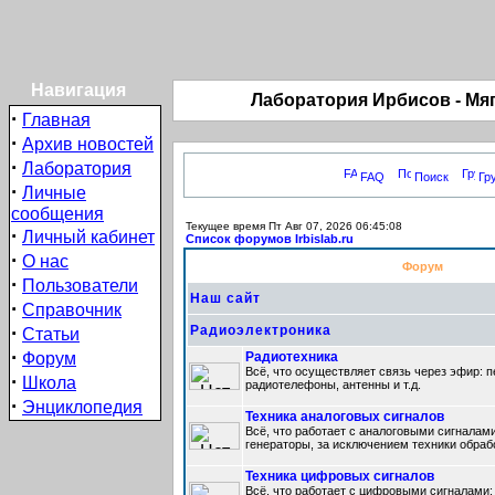
Навигация
Лаборатория Ирбиcов - Мя
·
Главная
·
Архив новостей
·
Лаборатория
FAQ
Поиск
Гр
·
Личные
сообщения
Текущее время Пт Авг 07, 2026 06:45:08
·
Личный кабинет
Список форумов Irbislab.ru
·
О нас
Форум
·
Пользователи
Наш сайт
·
Справочник
·
Радиоэлектроника
Статьи
·
Форум
Радиотехника
Всё, что осуществляет связь через эфир: п
·
Школа
радиотелефоны, антенны и т.д.
·
Энциклопедия
Техника аналоговых сигналов
Всё, что работает с аналоговыми сигналами
генераторы, за исключением техники обрабо
Техника цифровых сигналов
Всё, что работает с цифровыми сигналами: