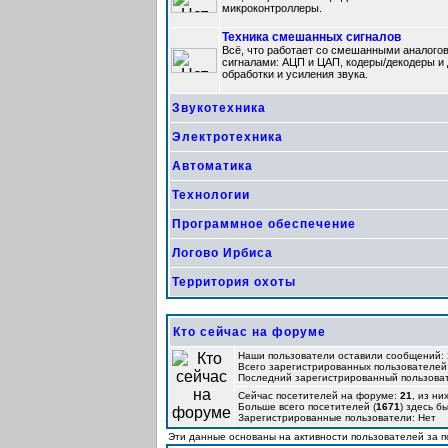
микроконтроллеры.
Техника смешанных сигналов
Всё, что работает со смешанными аналог
сигналами: АЦП и ЦАП, кодеры/декодеры и 
обработки и усиления звука.
Звукотехника
Электротехника
Автоматика
Технологии
Программное обеспечение
Логово Ирбиса
Территория охоты
Кто сейчас на форуме
Наши пользователи оставили сообщений:
Всего зарегистрированных пользователей
Последний зарегистрированный пользова
Сейчас посетителей на форуме:
21
, из ни
Больше всего посетителей (
1671
) здесь б
Зарегистрированные пользователи: Нет
Эти данные основаны на активности пользователей за п