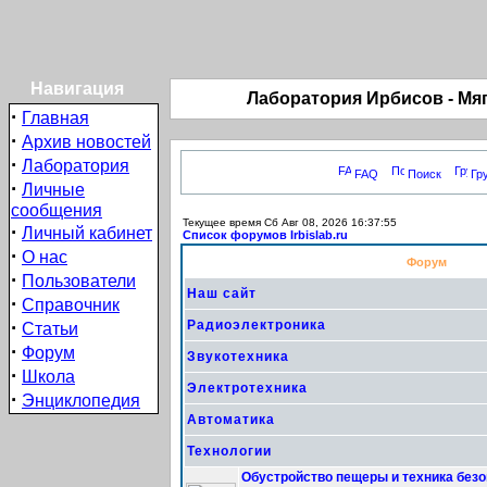
Навигация
Лаборатория Ирбиcов - Мя
·
Главная
·
Архив новостей
·
Лаборатория
FAQ
Поиск
Гр
·
Личные
сообщения
Текущее время Сб Авг 08, 2026 16:37:55
·
Личный кабинет
Список форумов Irbislab.ru
·
О нас
Форум
·
Пользователи
Наш сайт
·
Справочник
·
Радиоэлектроника
Статьи
·
Форум
Звукотехника
·
Школа
Электротехника
·
Энциклопедия
Автоматика
Технологии
Обустройство пещеры и техника без