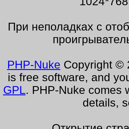
1024*768
При неполадках с ото
проигрыватель
PHP-Nuke
Copyright © 2
is free software, and yo
GPL
. PHP-Nuke comes wi
details, 
Открытие стра