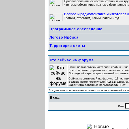
Приспособления, оснастка, станки и инстру
что горы обманчивы, поэтому безопасность
Вопросы радиомонтажа и изготовле
Травим, строгаем, клеим, паяем и т.д.
Программное обеспечение
Логово Ирбиса
Территория охоты
Кто сейчас на форуме
Наши пользователи оставили сообщений:
Всего зарегистрированных пользователей
Последний зарегистрированный пользова
Сейчас посетителей на форуме:
13
, из ни
Больше всего посетителей (
1671
) здесь б
Зарегистрированные пользователи: Нет
Эти данные основаны на активности пользователей за п
Вход
Имя: