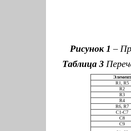
Рисунок 1
– Пр
Таблица 3
Переч
Элемен
R1, R5
R2
R3
R4
R6, R7
C1-C7
С8
С9